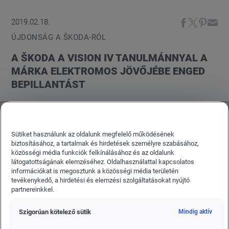
2019.02.18.
ÚJDONSÁG A ŠKODA-RÓL
A ŠKODA A VISION IV TANULMÁNNYAL A
MÁRKA ELEKTROMOS JÖVŐJÉBE ENGED
BEPILLANTÁST
A cseh autógyártó a Genfi Autószalonon (március
5. és 17. között) mutatja be ŠKODA VISION iV
tanulmányautóját, amely a márka következő lépése
Sütiket használunk az oldalunk megfelelő működésének
biztosításához, a tartalmak és hirdetések személyre szabásához,
az elektromos mobilitás irányába. Előzetesen két
közösségi média funkciók felkínálásához és az oldalunk
vázlatot tett közzé a márka, amelyekkel fel szeretné
látogatottságának elemzéséhez. Oldalhasználattal kapcsolatos
kelteni az ügyfelek érdeklődését az első Moduláris
információkat is megosztunk a közösségi média területén
tevékenykedő, a hirdetési és elemzési szolgáltatásokat nyújtó
Elektromos Platformra (Modular Electric Drive Kit)
partnereinkkel.
épülő modellje iránt. A négyajtós crossover kupé
formavilágát sportos és érzelemgazdag
Szigorúan kötelező sütik
Mindig aktív
vonalvezetés teszi igazán figyelemre méltóvá.