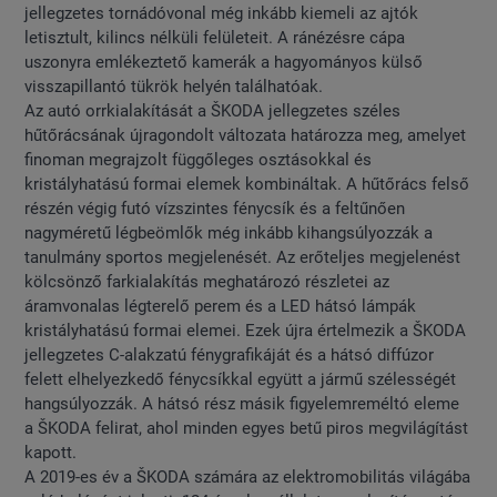
jellegzetes tornádóvonal még inkább kiemeli az ajtók
letisztult, kilincs nélküli felületeit. A ránézésre cápa
uszonyra emlékeztető kamerák a hagyományos külső
visszapillantó tükrök helyén találhatóak.
Az autó orrkialakítását a ŠKODA jellegzetes széles
hűtőrácsának újragondolt változata határozza meg, amelyet
finoman megrajzolt függőleges osztásokkal és
kristályhatású formai elemek kombináltak. A hűtőrács felső
részén végig futó vízszintes fénycsík és a feltűnően
nagyméretű légbeömlők még inkább kihangsúlyozzák a
tanulmány sportos megjelenését. Az erőteljes megjelenést
kölcsönző farkialakítás meghatározó részletei az
áramvonalas légterelő perem és a LED hátsó lámpák
kristályhatású formai elemei. Ezek újra értelmezik a ŠKODA
jellegzetes C-alakzatú fénygrafikáját és a hátsó diffúzor
felett elhelyezkedő fénycsíkkal együtt a jármű szélességét
hangsúlyozzák. A hátsó rész másik figyelemreméltó eleme
a ŠKODA felirat, ahol minden egyes betű piros megvilágítást
kapott.
A 2019-es év a ŠKODA számára az elektromobilitás világába