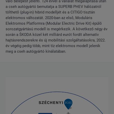
való belépést jelenti. 124 évvel a vállalat megalapítása után
a cseh autógyártó bemutatja a SUPERB PHEV hálózatról
tölthető (plug-in) hibrid modelljét és a CITIGO tisztán
elektromos változatát. 2020-ban az első, Moduláris
Elektromos Platformra (Modular Electric Drive Kit) épülő
sorozatgyártású modell is megérkezik. A következő négy év
során a ŠKODA közel két milliárd eurót fordít alternatív
hajtásrendszerekre és új mobilitási szolgáltatásokra, 2022.
év végéig pedig több, mint tíz elektromos modell jelenik
meg a cseh autógyártó kínálatában.