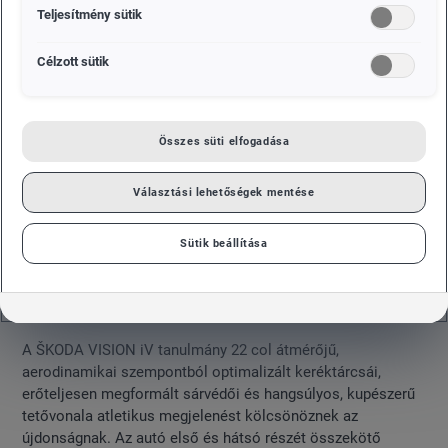
Teljesítmény sütik
Célzott sütik
Összes süti elfogadása
Választási lehetőségek mentése
Sütik beállítása
A ŠKODA VISION iV tanulmány 22 col átmérőjű,
aerodinamikai szempontból optimalizált keréktárcsái,
erőteljesen megformált sárvédői és hangsúlyos, kupészerű
tetővonala atletikus megjelenést kölcsönöznek az
újdonságnak. Az autó első és hátsó részét összekötő