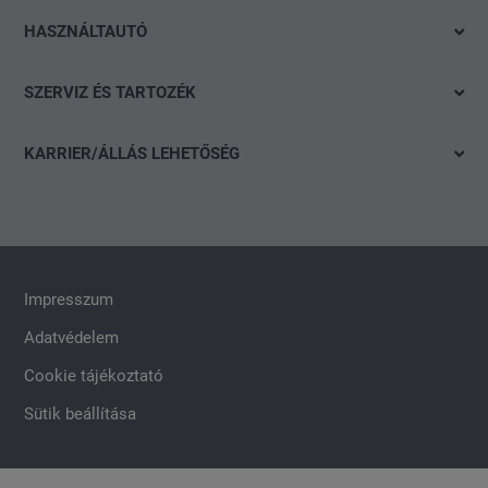
Azonnal elvihető modelleink
Škoda
HASZNÁLTAUTÓ
Ajánlatok és akciók
CUPRA
Gyorskereső
Konfigurálás
SZERVIZ ÉS TARTOZÉK
Volkswagen Haszonjárművek
Részletes keresés
Finanszírozási tanácsadás
Ajánlat
Akció
KARRIER/ÁLLÁS LEHETŐSÉG
Szervizidőpont-foglalás
Nyitott pozíciók
Keréktárcsák
Általános jelentkezés
carLOG
Impresszum
Adatvédelem
Cookie tájékoztató
Sütik beállítása