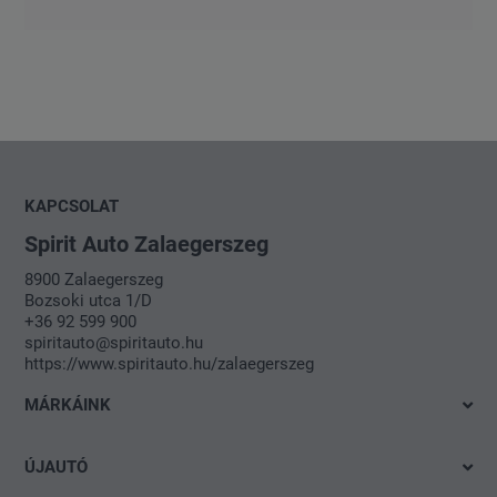
KAPCSOLAT
Spirit Auto Zalaegerszeg
8900 Zalaegerszeg
Bozsoki utca 1/D
+36 92 599 900
spiritauto@spiritauto.hu
https://www.spiritauto.hu/zalaegerszeg
MÁRKÁINK
Volkswagen
ÚJAUTÓ
SEAT