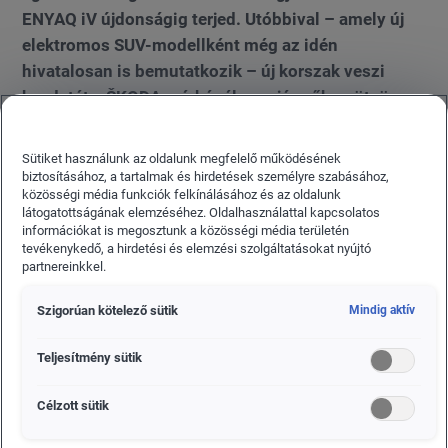
ENYAQ iV újdonságig terjed. Utóbbival – amely új
elektromos SUV-modellként még az idén
hivatalosan is bemutatkozik – új korszak veszi
kezdetét a ŠKODA márkánál, egy járműben ötvözve
a vállalati 125 esztendős történetének ötleteit,
innovációit és különböző behatásait.
Sütiket használunk az oldalunk megfelelő működésének
biztosításához, a tartalmak és hirdetések személyre szabásához,
közösségi média funkciók felkínálásához és az oldalunk
látogatottságának elemzéséhez. Oldalhasználattal kapcsolatos
információkat is megosztunk a közösségi média területén
tevékenykedő, a hirdetési és elemzési szolgáltatásokat nyújtó
partnereinkkel.
Szigorúan kötelező sütik
Mindig aktív
Teljesítmény sütik
Célzott sütik