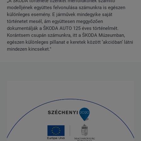
„A ŠKODA története tizenkét mérföldkőnek számító
modelljének együttes felvonulása számunkra is egészen
különleges esemény. E járművek mindegyike saját
történetet mesél, ám együttesen meggyőzően
dokumentálják a ŠKODA AUTO 125 éves történelmét.
Korántsem csupán számunkra, itt a ŠKODA Múzeumban,
egészen különleges pillanat e keretek között ’akcióban’ látni
mindezen kincseket."