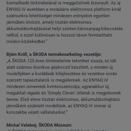
kiemelkedő térkínálatával is meggyőzőnek bizonyult. Az új
ENYAQ iV esetében a moduláris elektromos platform kínál
számunkra lehetőséget mindezen erényeket egyetlen
járműben ötvözni, amely tisztán elektromos
akkumulátorhajtásával helyi szinten károsanyag-kibocsátás
nélkül, s ezzel különösen is hosszú távon fenntartható
módon közlekedhet.”
Björn Kröll, a ŠKODA termékmarketing-vezetője:
„A ŠKODA 125 éves történelemre tekinthet vissza, ez idő
alatt számos ikonikus gépkocsit készített, s minden új
modelljében a korábbiak kifejlesztése és vezetése során
szerzett tapasztalatok is megjelennek. Az ENYAQ iV
mindezen ismeretek kvintesszenciája, ugyanakkor új,
magukkal ragadó és ’Simply Clever’ ötletek is megjelennek
benne. Első eleve tisztán elektromos, akkumulátorhajtású
járműként született modellünk, az ENYAQ iV immár új
korszakba vezeti vállalatunkat.”
Michal Velebný, ŠKODA Múzeum: