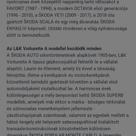
nyolcvanas évek közepétől napjainkig tartó időszakot a
FAVORIT (1987 - 1994), a modern OCTAVIA első generációja
(1996 - 2010), a ŠKODA YETI (2009 - 2017), a 2018 óta
gyártott ŠKODA SCALA és egy még álcaruhás ŠKODA
ENYAQ iV képviseli. Utóbbi rövidesen a világ nyilvánossága
előtt is bemutatkozik.
Az L&K Voiturette A modellel kezdődik minden
A ŠKODA AUTO sikertörténetének alapkövét 1905-ben, L&K
Voiturette A típusú gépkocsijukkal fektetik le a vállalat
alapítói, Laurin és Klement, amely tíz évvel a társaság
létrejötte, illetve a kerékpárok és motorkerékpárok
közvetlenül beinduló gyártását követően a vállalat első
automobiljaként mutatkozhat be. A harmincas évek
különlegességei a mély benyomást keltő ŠKODA SUPERB
modellek, amelyek már ekkor a márka - bőséges térkínálat
és színvonalas menetkényelem jellemezte -
zászlóshajójának számítanak, valamint az egyebek mellett a
hátsó tengely elé helyezett sebességváltóval kialakított
transaxle-konstrukciónak köszönhetően különösen
dinamikus ŠKODA POPULAR MONTE CARLO. A legendás