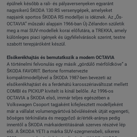
épülnek később a rali- és pályaversenyeken egyaránt
nagysikerű ŠKODA 130 RS versenygépek, amelyeket
napjaink sportos ŠKODA RS modelljei is idéznek. Az „Ős-
OCTAVIA” műszaki alapjain 1966-ban Új-Zélandon születik
meg a mai SUV-modellek korai előfutára, a TREKKA, amely
különleges piaci igények és ügyfélelvárások szerint, testre
szabott terepjáróként készül.
Elsőkerékhajtás és bemutatkozik a modern OCTAVIA
A történelmi felvonulás egy másik „gördülő mérföldköve” a
ŠKODA FAVORIT. Bertone formatervezte
kompaktmodelljével a ŠKODA 1987-ben bevezeti az
elsőkerékhajtást és a ferdehátú karosszériaváltozat mellett
COMBI és PICKUP kivitelt is kínál belőle. Az 1996-os
OCTAVIA a ŠKODA első, immár teljes egészében a
Volkswagen Csoport tagjaként kifejlesztett modelljeként
már a vállalat volumengyártóvá bővülésének útját egyengeti,
bőséges térkínálata és meggyőző ár/érték-aránya pedig
innentől a ŠKODA márkaidentitásának szerves részévé lép
elő. A ŠKODA YETI a márka SUV-szegmensbeli, sikeres