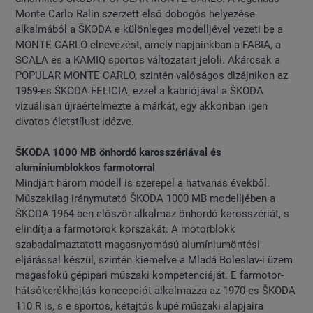
Monte Carlo Ralin szerzett első dobogós helyezése
alkalmából a ŠKODA e különleges modelljével vezeti be a
MONTE CARLO elnevezést, amely napjainkban a FABIA, a
SCALA és a KAMIQ sportos változatait jelöli. Akárcsak a
POPULAR MONTE CARLO, szintén valóságos dizájnikon az
1959-es ŠKODA FELICIA, ezzel a kabriójával a ŠKODA
vizuálisan újraértelmezte a márkát, egy akkoriban igen
divatos életstílust idézve.
ŠKODA 1000 MB önhordó karosszériával és
alumíniumblokkos farmotorral
Mindjárt három modell is szerepel a hatvanas évekből.
Műszakilag iránymutató ŠKODA 1000 MB modelljében a
ŠKODA 1964-ben először alkalmaz önhordó karosszériát, s
elindítja a farmotorok korszakát. A motorblokk
szabadalmaztatott magasnyomású alumíniumöntési
eljárással készül, szintén kiemelve a Mladá Boleslav-i üzem
magasfokú gépipari műszaki kompetenciáját. E farmotor-
hátsókerékhajtás koncepciót alkalmazza az 1970-es ŠKODA
110 R is, s e sportos, kétajtós kupé műszaki alapjaira