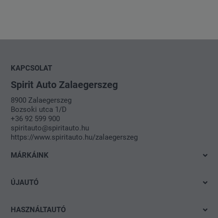
KAPCSOLAT
Spirit Auto Zalaegerszeg
8900 Zalaegerszeg
Bozsoki utca 1/D
+36 92 599 900
spiritauto@spiritauto.hu
https://www.spiritauto.hu/zalaegerszeg
MÁRKÁINK
Volkswagen
ÚJAUTÓ
SEAT
Azonnal elvihető modelleink
Škoda
HASZNÁLTAUTÓ
Ajánlatok és akciók