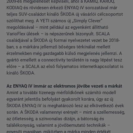
2009-es megjelenését képviseli, ahol a KAMIQ, KAROQ,
KODIAQ és rövidesen érkező ENYAQ iV sorozatával már
teljes SUV-családot kínáló ŠKODA új vásárlói célcsoportot
szólíthat meg. A YETI számos új „Simply Clever”
megoldásával – mint például az egyenként állítható
VarioFlex ülések – is népszerűnek bizonyult. SCALA
családjával a ŠKODA új formai nyelvezetet vezet be 2018-
ban, s a márkára jellemző bőséges térkínálat mellett
érzelmekben még gazdagabb külső megjelenés jellemzi. A
gyártó emellett a connectivity területén is nagy lépést tesz
előre – a SCALA az első folyamatos internetkapcsolatot is
kínáló ŠKODA.
Az ENYAQ iV immár az elektromos jövőbe vezeti a márkát
Amint a további tizenegy mérföldkőnek számító modell
egyaránt jelentős befolyást gyakorolt korára, úgy az új
ŠKODA ENYAQ iV is meghatározó lesz az elkövetkező évek
során. A ŠKODA valamennyi erényét – mint a szellemesség,
az ötletesség, a színvonalas dizájn, a bátorság és
találékonyság, valamint a jövőbemutató technikák –
egyesíti magában, miközben a márka minden értékét