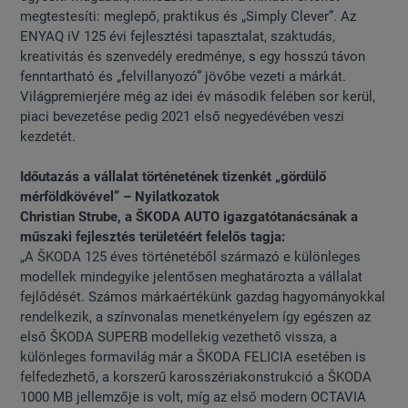
megtestesíti: meglepő, praktikus és „Simply Clever”. Az
ENYAQ iV 125 évi fejlesztési tapasztalat, szaktudás,
kreativitás és szenvedély eredménye, s egy hosszú távon
fenntartható és „felvillanyozó” jövőbe vezeti a márkát.
Világpremierjére még az idei év második felében sor kerül,
piaci bevezetése pedig 2021 első negyedévében veszi
kezdetét.
Időutazás a vállalat történetének tizenkét „gördülő
mérföldkövével” – Nyilatkozatok
Christian Strube, a ŠKODA AUTO igazgatótanácsának a
műszaki fejlesztés területéért felelős tagja:
„A ŠKODA 125 éves történetéből származó e különleges
modellek mindegyike jelentősen meghatározta a vállalat
fejlődését. Számos márkaértékünk gazdag hagyományokkal
rendelkezik, a színvonalas menetkényelem így egészen az
első ŠKODA SUPERB modellekig vezethető vissza, a
különleges formavilág már a ŠKODA FELICIA esetében is
felfedezhető, a korszerű karosszériakonstrukció a ŠKODA
1000 MB jellemzője is volt, míg az első modern OCTAVIA