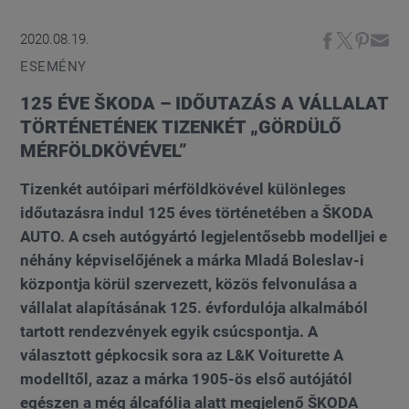
2020.08.19.
ESEMÉNY
125 ÉVE ŠKODA – IDŐUTAZÁS A VÁLLALAT
TÖRTÉNETÉNEK TIZENKÉT „GÖRDÜLŐ
MÉRFÖLDKÖVÉVEL”
Tizenkét autóipari mérföldkövével különleges
időutazásra indul 125 éves történetében a ŠKODA
AUTO. A cseh autógyártó legjelentősebb modelljei e
néhány képviselőjének a márka Mladá Boleslav-i
központja körül szervezett, közös felvonulása a
vállalat alapításának 125. évfordulója alkalmából
tartott rendezvények egyik csúcspontja. A
választott gépkocsik sora az L&K Voiturette A
modelltől, azaz a márka 1905-ös első autójától
egészen a még álcafólia alatt megjelenő ŠKODA