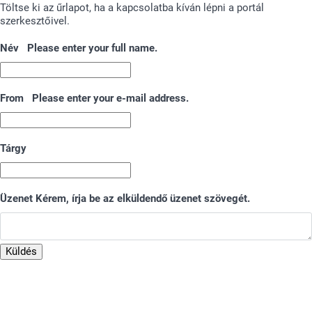
Töltse ki az űrlapot, ha a kapcsolatba kíván lépni a portál
szerkesztőivel.
Név
Please enter your full name.
From
Please enter your e-mail address.
Tárgy
Üzenet
Kérem, írja be az elküldendő üzenet szövegét.
®
The
Plone
Open Source CMS/WCM
is
©
2000-2026 by the
Plone
Alapítvány
and friends. Terjesztve a
GNU GPL licenc
szerint.
Powered by Plone & Python
Oldaltérkép